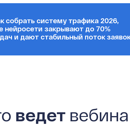
к собрать систему трафика 2026,
е нейросети закрывают до 70%
дач и дают стабильный поток заяво
то
ведет
вебина