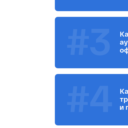
#3
Ка
ау
оф
#4
Ка
тр
и 