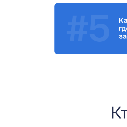
#5
Ка
гд
за
К