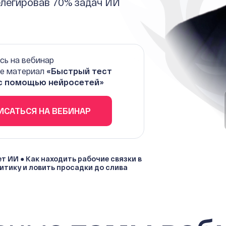
елегировав 70% задач ИИ
сь на вебинар
те материал
«Быстрый тест
 с помощью нейросетей»
ИСАТЬСЯ НА ВЕБИНАР
ет ИИ ● Как находить рабочие связки в
итику и ловить просадки до слива