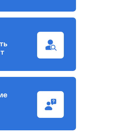
ть
ют
ие