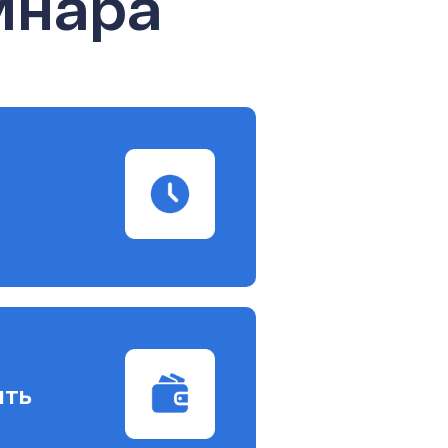
инара
ить