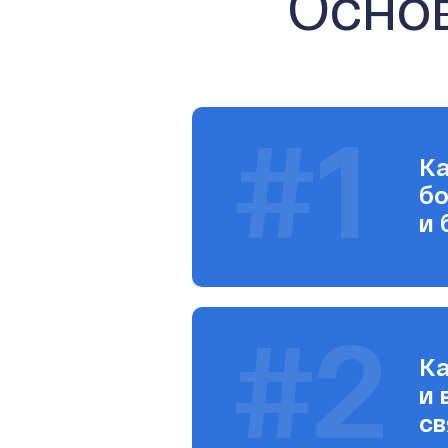
Осно
#1
Ка
бо
и 
#2
Ка
и 
св