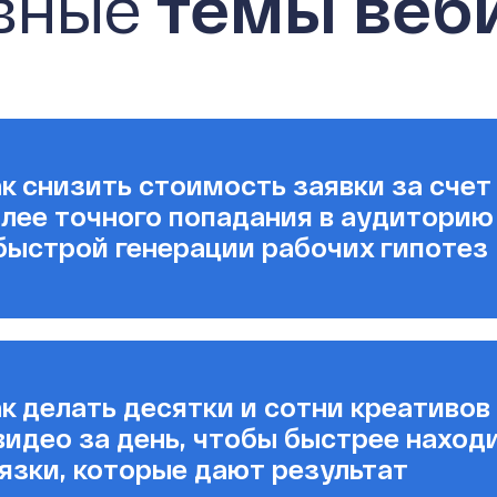
вные
темы веб
к снизить стоимость заявки за счет
лее точного попадания в аудиторию
быстрой генерации рабочих гипотез
к делать десятки и сотни креативов
видео за день, чтобы быстрее наход
язки, которые дают результат