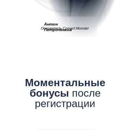
Антон
Основатель Convert Monster
Петроченков
Моментальные
бонусы
после
регистрации